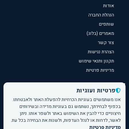
אודות
הנהלת החברה
שותפים
מאמרים (בלוג)
צור קשר
הצהרת נגישות
תקנון ותנאי שימוש
מדיניות פרטיות
יצירת קשר
פרטיות ועוגיות
תל אביב, ישראל
אנו משתמשים בעוגיות הכרחיות להפעלת האתר ולאבטחתו.
בכפוף לבחירתך, נשתמש גם בעוגיות מדידה ובשירותים
shimrit@marcotech.info
חיצוניים כדי להבין את השימוש באתר ולשפר אותו. ניתן
054-313-1129
לאשר, לדחות או לנהל העדפות, ולשנות את הבחירה בכל עת.
050-911-4489
מדיניות פרטיות